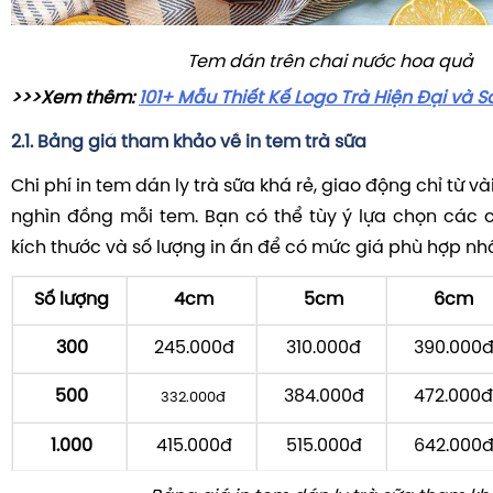
Tem dán trên chai nước hoa quả
>>>Xem thêm:
101+ Mẫu Thiết Kế Logo Trà Hiện Đại và 
2.1. Bảng giá tham khảo về in tem trà sữa
Chi phí in tem dán ly trà sữa khá rẻ, giao động chỉ từ v
nghìn đồng mỗi tem. Bạn có thể tùy ý lựa chọn các c
kích thước và số lượng in ấn để có mức giá phù hợp nhấ
Số lượng
4cm
5cm
6cm
300
245.000đ
310.000đ
390.000
500
384.000đ
472.000đ
332.000đ
1.000
415.000đ
515.000đ
642.000