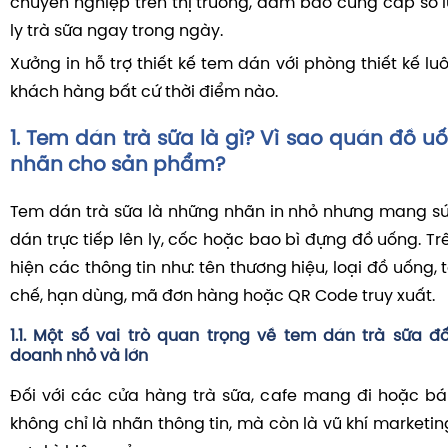
chuyên nghiệp trên thị trường, đảm bảo cung cấp số 
ly trà sữa ngay trong ngày.
Xưởng in hỗ trợ thiết kế tem dán với phòng thiết kế lu
khách hàng bất cứ thời điểm nào.
1. Tem dán trà sữa là gì? Vì sao quán đồ u
nhãn cho sản phẩm?
Tem dán trà sữa là những nhãn in nhỏ nhưng mang s
dán trực tiếp lên ly, cốc hoặc bao bì đựng đồ uống. T
hiện các thông tin như: tên thương hiệu, loại đồ uống,
chế, hạn dùng, mã đơn hàng hoặc QR Code truy xuất.
1.1. Một số vai trò quan trọng về tem dán trà sữa đố
doanh nhỏ và lớn
Đối với các cửa hàng trà sữa, cafe mang đi hoặc bá
không chỉ là nhãn thông tin, mà còn là vũ khí market