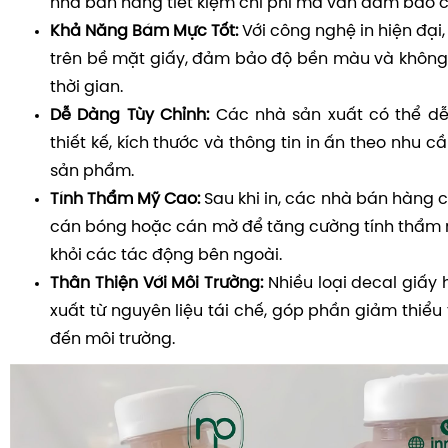
nhà bán hàng tiết kiệm chi phí mà vẫn đảm bảo ch
Khả Năng Bám Mực Tốt:
Với công nghệ in hiện đại
trên bề mặt giấy, đảm bảo độ bền màu và không 
thời gian.
Dễ Dàng Tùy Chỉnh:
Các nhà sản xuất có thể dễ
thiết kế, kích thước và thông tin in ấn theo nhu c
sản phẩm.
Tính Thẩm Mỹ Cao:
Sau khi in, các nhà bán hàng c
cán bóng hoặc cán mờ để tăng cường tính thẩm
khỏi các tác động bên ngoài.
Thân Thiện Với Môi Trường:
Nhiều loại decal giấy 
xuất từ nguyên liệu tái chế, góp phần giảm thiểu
đến môi trường.