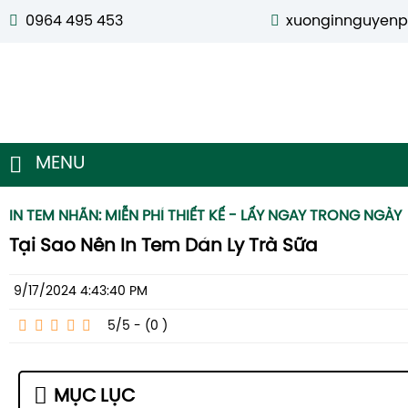
0964 495 453
xuonginnguyen
MENU
IN TEM NHÃN: MIỄN PHÍ THIẾT KẾ - LẤY NGAY TRONG NGÀY
Tại Sao Nên In Tem Dán Ly Trà Sữa
9/17/2024 4:43:40 PM
5/5 - (0
)
MỤC LỤC