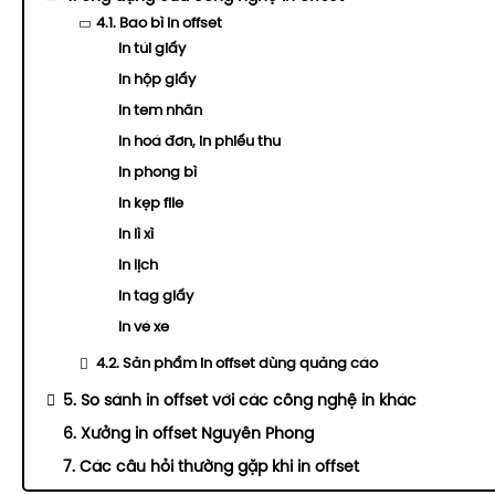
4.1. Bao bì in offset
In túi giấy
In hộp giấy
In tem nhãn
In hoá đơn, in phiếu thu
In phong bì
In kẹp file
In lì xì
In lịch
In tag giấy
In vé xe
4.2. Sản phẩm in offset dùng quảng cáo
5. So sánh in offset với các công nghệ in khác
6. Xưởng in offset Nguyên Phong
7. Các câu hỏi thường gặp khi in offset