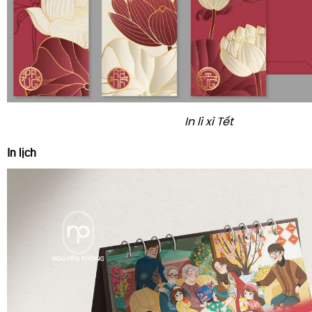
In lì xì Tết
In lịch