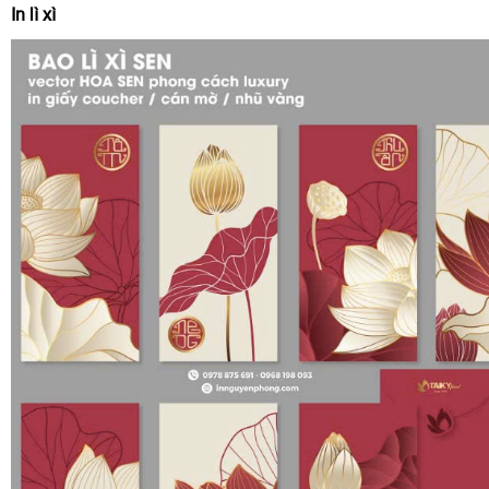
In lì xì