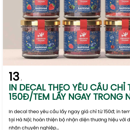
13
IN DECAL THEO YÊU CẦU CHỈ 
150Đ/TEM LẤY NGAY TRONG 
In decal theo yêu cầu lấy ngay giá chỉ từ 150đ; in te
tại Hà Nội; hoàn thiện bộ nhận diện thương hiệu với d
nhãn chuyên nghiệp...