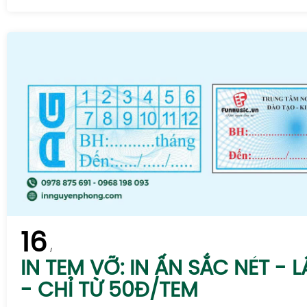
16
IN TEM VỠ: IN ẤN SẮC NÉT - 
- CHỈ TỪ 50Đ/TEM