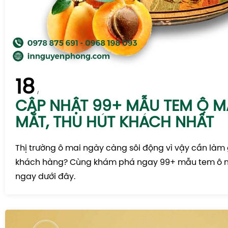
18
CẬP NHẬT 99+ MẪU TEM Ô MA
MẮT, THU HÚT KHÁCH NHẤT
Thị trường ô mai ngày càng sôi động vì vậy cần làm 
khách hàng? Cùng khám phá ngay 99+ mẫu tem ô 
ngay dưới đây.