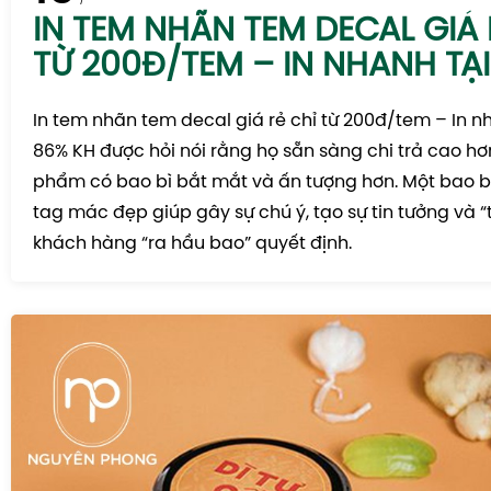
IN TEM NHÃN TEM DECAL GIÁ 
TỪ 200Đ/TEM – IN NHANH TẠI
In tem nhãn tem decal giá rẻ chỉ từ 200đ/tem – In nh
86% KH được hỏi nói rằng họ sẵn sàng chi trả cao h
phẩm có bao bì bắt mắt và ấn tượng hơn. Một bao bì
tag mác đẹp giúp gây sự chú ý, tạo sự tin tưởng và 
khách hàng “ra hầu bao” quyết định.