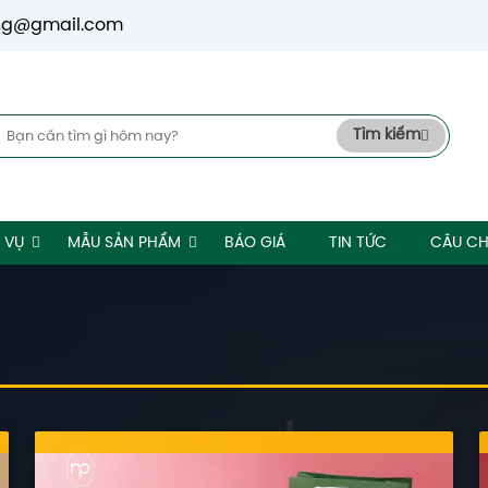
ng@gmail.com
Tìm kiếm
 VỤ
MẪU SẢN PHẨM
BÁO GIÁ
TIN TỨC
CÂU CH