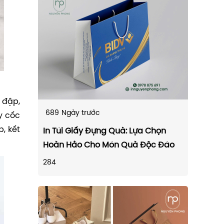
 đập,
689
Ngày trước
y cốc
, kết
In Túi Giấy Đựng Quà: Lựa Chọn
Hoàn Hảo Cho Món Quà Độc Đáo
284