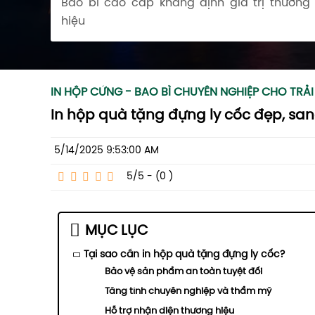
Bao bì cao cấp khẳng định giá trị thương
hiệu
IN HỘP CỨNG - BAO BÌ CHUYÊN NGHIỆP CHO TRẢ
In hộp quà tặng đựng ly cốc đẹp, san
5/14/2025 9:53:00 AM
5/5 - (0
)
MỤC LỤC
Tại sao cần in hộp quà tặng đựng ly cốc?
Bảo vệ sản phẩm an toàn tuyệt đối
Tăng tính chuyên nghiệp và thẩm mỹ
Hỗ trợ nhận diện thương hiệu