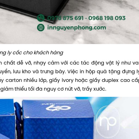
ng ly cốc cho khách hàng
nh chất dễ vỡ, nhạy cảm với các tác động vật lý như va
yển, lưu kho và trưng bày. Việc in hộp quà tặng đựng l
ấy carton nhiều lớp, giấy ivory hoặc giấy duplex cao cấp
iảm thiểu tối đa nguy cơ nứt vỡ, trầy xước.