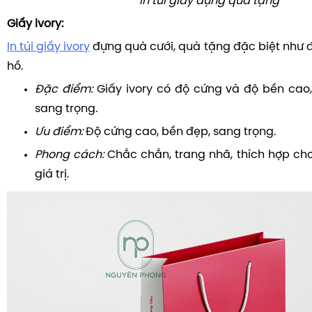
In túi giấy đựng quà tặng
Giấy ivory:
In túi giấy ivory
đựng quà cưới, quà tặng đặc biệt như đ
hồ.
Đặc điểm:
Giấy ivory có độ cứng và độ bền cao
sang trọng.
Ưu điểm:
Độ cứng cao, bền đẹp, sang trọng.
Phong cách:
Chắc chắn, trang nhã, thích hợp c
giá trị.