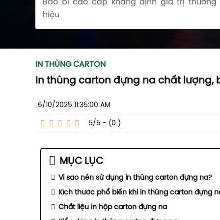
Bao bì cao cấp khẳng định giá trị thương
hiệu
IN THÙNG CARTON
In thùng carton đựng na chất lượng, b
6/10/2025 11:35:00 AM
5/5 - (0
)
MỤC LỤC
Vì sao nên sử dụng in thùng carton đựng na?
Kích thước phổ biến khi in thùng carton đựng n
Chất liệu in hộp carton đựng na