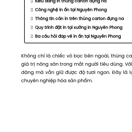
Kiểu dáng in thùng carton đựng na
Công nghệ in ấn tại Nguyên Phong
Thông tin cần in trên thùng carton đựng na
Quy trình đặt in tại xưởng in Nguyên Phong
Ba câu hỏi đáp về in ấn tại Nguyên Phong
Không chỉ là chiếc vỏ bọc bên ngoài, thùng 
giá trị nông sản trong mắt người tiêu dùng. Vớ
dàng mà vẫn giữ được độ tươi ngon. Đây là l
chuyên nghiệp hóa sản phẩm.