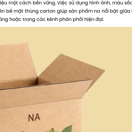
hiệu một cách bền vững. Việc sử dụng hình ảnh, màu sắ
trên bề mặt thùng carton giúp sản phẩm na nổi bật giữa
hàng hoặc trong các kênh phân phối hiện đại.