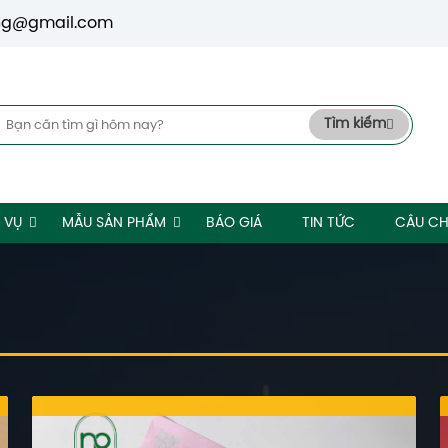
ng@gmail.com
Tìm kiếm
 VỤ
MẪU SẢN PHẨM
BÁO GIÁ
TIN TỨC
CÂU CH