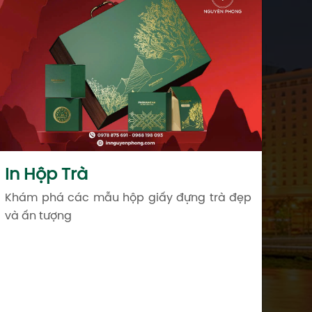
In Hộp Trà
Khám phá các mẫu hộp giấy đựng trà đẹp
và ấn tượng