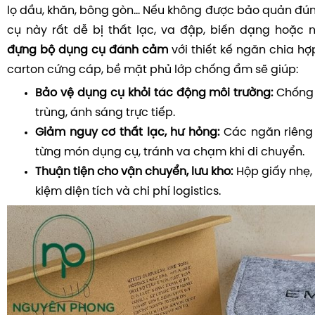
lọ dầu, khăn, bông gòn... Nếu không được bảo quản đú
cụ này rất dễ bị thất lạc, va đập, biến dạng hoặc
đựng bộ dụng cụ đánh cảm
với thiết kế ngăn chia hợp
carton cứng cáp, bề mặt phủ lớp chống ẩm sẽ giúp:
Bảo vệ dụng cụ khỏi tác động môi trường:
Chống 
trùng, ánh sáng trực tiếp.
Giảm nguy cơ thất lạc, hư hỏng:
Các ngăn riêng 
từng món dụng cụ, tránh va chạm khi di chuyển.
Thuận tiện cho vận chuyển, lưu kho:
Hộp giấy nhẹ, 
kiệm diện tích và chi phí logistics.