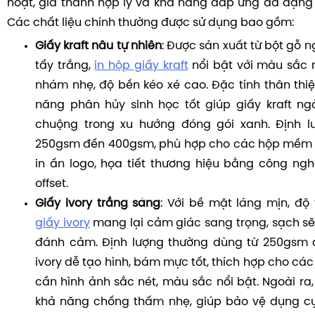
hoạt, giá thành hợp lý và khả năng đáp ứng đa dạng
Các chất liệu chính thường được sử dụng bao gồm:
Giấy kraft nâu tự nhiên
: Được sản xuất từ bột gỗ 
tẩy trắng,
in hộp giấy kraft
nổi bật với màu sắc
nhám nhẹ, độ bền kéo xé cao. Đặc tính thân thiệ
năng phân hủy sinh học tốt giúp giấy kraft n
chuộng trong xu hướng đóng gói xanh. Định l
250gsm đến 400gsm, phù hợp cho các hộp mềm 
in ấn logo, họa tiết thương hiệu bằng công nghệ
offset.
Giấy ivory trắng sáng
: Với bề mặt láng mịn, độ
giấy ivory
mang lại cảm giác sang trọng, sạch s
đánh cảm. Định lượng thường dùng từ 250gsm 
ivory dễ tạo hình, bám mực tốt, thích hợp cho cá
cần hình ảnh sắc nét, màu sắc nổi bật. Ngoài ra,
khả năng chống thấm nhẹ, giúp bảo vệ dụng cụ