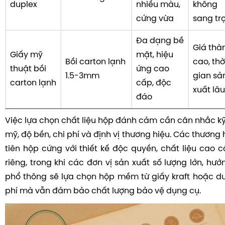
duplex
nhiều màu,
không
cứng vừa
sang tr
Đa dạng bề
Giá thà
Giấy mỹ
mặt, hiệu
Bồi carton lạnh
cao, thờ
thuật bồi
ứng cao
1.5-3mm
gian sả
carton lạnh
cấp, độc
xuất lâu
đáo
Việc lựa chọn chất liệu hộp đánh cảm cần cân nhắc kỹ
mỹ, độ bền, chi phí và định vị thương hiệu. Các thương 
tiên hộp cứng với thiết kế độc quyền, chất liệu cao 
riêng, trong khi các đơn vị sản xuất số lượng lớn, h
phổ thông sẽ lựa chọn hộp mềm từ giấy kraft hoặc dup
phí mà vẫn đảm bảo chất lượng bảo vệ dụng cụ.