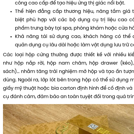
công cao cấp để tạo hiệu ứng thị giác nổi bật.
Thể hiện đẳng cấp thương hiệu, nâng tầm giá 
biệt phù hợp với các bộ dụng cụ trị liệu cao c
phẩm trưng bày tại spa, phòng khám hoặc cửa h
Khả năng tái sử dụng cao, khách hàng có thể
quản dụng cụ lâu dài hoặc làm vật dụng lưu trữ c
Các loại hộp cứng thường được thiết kế với nhiều k
như hộp nắp rời, hộp nam châm, hộp drawer (kéo)
sách)… nhằm tăng trải nghiệm mở hộp và tạo ấn tượ
dùng. Ngoài ra, lớp lót bên trong hộp có thể sử dụng m
giấy mỹ thuật hoặc bìa carton định hình để cố định v
cụ đánh cảm, đảm bảo an toàn tuyệt đối trong quá trì