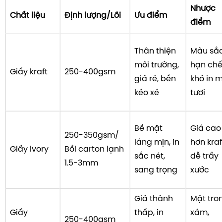
Nhược
Chất liệu
Định lượng/Lõi
Ưu điểm
điểm
Thân thiện
Màu sắ
môi trường,
hạn chế
Giấy kraft
250-400gsm
giá rẻ, bền
khó in 
kéo xé
tươi
Bề mặt
Giá cao
250-350gsm/
láng mịn, in
hơn kraf
Giấy ivory
Bồi carton lạnh
sắc nét,
dễ trầy
1.5-3mm
sang trọng
xước
Giá thành
Mặt tro
Giấy
thấp, in
xám,
250-400gsm