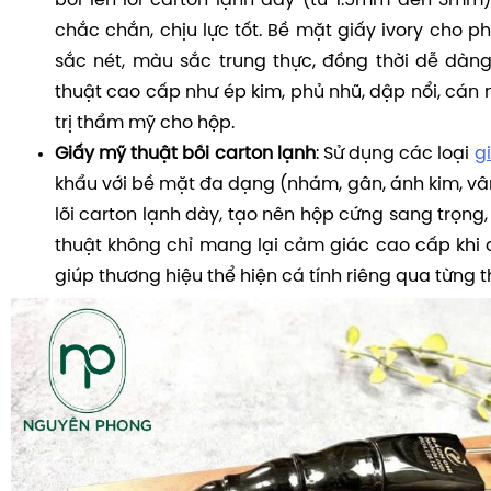
bồi lên lõi carton lạnh dày (từ 1.5mm đến 3mm)
chắc chắn, chịu lực tốt. Bề mặt giấy ivory cho p
sắc nét, màu sắc trung thực, đồng thời dễ dàn
thuật cao cấp như ép kim, phủ nhũ, dập nổi, cán
trị thẩm mỹ cho hộp.
Giấy mỹ thuật bồi carton lạnh
: Sử dụng các loại
g
khẩu với bề mặt đa dạng (nhám, gân, ánh kim, vân
lõi carton lạnh dày, tạo nên hộp cứng sang trọng
thuật không chỉ mang lại cảm giác cao cấp kh
giúp thương hiệu thể hiện cá tính riêng qua từng t