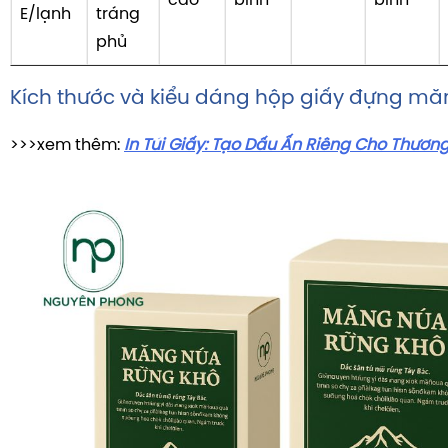
cao
bình
bình
E/lạnh
tráng
phủ
Kích thước và kiểu dáng hộp giấy đựng mă
>>>xem thêm:
In Túi Giấy: Tạo Dấu Ấn Riêng Cho Thươn