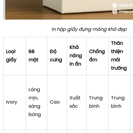
In hộp giấy đựng măng khô đẹp
Thân
Khả
Loại
Bề
Độ
Chống
thiện
năng
giấy
mặt
cứng
ẩm
môi
in ấn
trường
Láng
mịn,
Xuất
Trung
Trung
Ivory
Cao
sáng
sắc
bình
bình
bóng