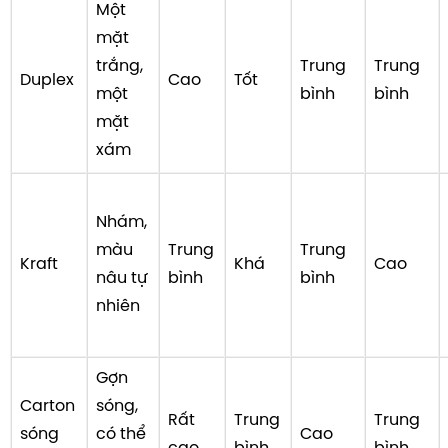
Một
mặt
trắng,
Trung
Trung
Duplex
Cao
Tốt
một
bình
bình
mặt
xám
Nhám,
màu
Trung
Trung
Kraft
Khá
Cao
nâu tự
bình
bình
nhiên
Gợn
Carton
sóng,
Rất
Trung
Trung
sóng
có thể
Cao