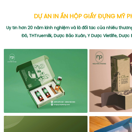
DỰ ÁN IN ẤN HỘP GIẤY ĐỰNG MỸ 
Uy tín hơn 20 năm kinh nghiệm và là đối tác của nhiều thương
Đô, THTruemilk, Dược Bảo Xuân, Y Dược Vietlife, Dược 