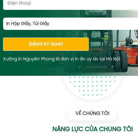
In Hộp Giấy, Túi Giấy
ĐĂNG KÝ NGAY
Xưởng in Nguyên Phong là đơn vị in ấn uy tín tại Hà Nội
VỀ CHÚNG TÔI
NĂNG LỰC CỦA CHÚNG TÔI