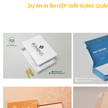
DỰ ÁN IN ẤN HỘP GIẤY ĐỰNG QUẦ
Uy tín hơn 20 năm kinh nghiệm và là đối tác của nhiều thương
Đô, THTruemilk, Dược Bảo Xuân, Y Dược Vietlife, Dược 