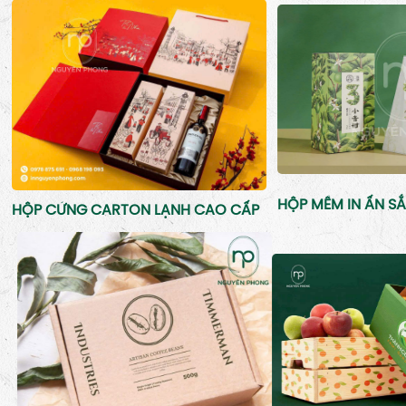
HỘP MỀM IN ẤN SẮ
HỘP CỨNG CARTON LẠNH CAO CẤP