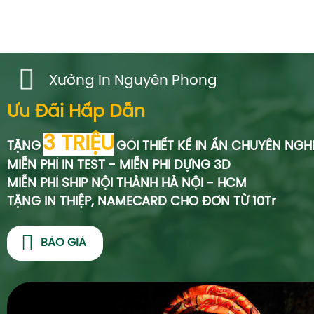
Xưởng In Nguyên Phong
Ưu Đãi Hấp Dẫn
3 TRIỆU
TẶNG
GÓI THIẾT KẾ IN ẤN CHUYÊN NGH
MIỄN PHÍ IN TEST - MIỄN PHÍ DỰNG 3D
MIỄN PHÍ SHIP NỘI THÀNH HÀ NỘI - HCM
TẶNG IN THIỆP, NAMECARD CHO ĐƠN TỪ 10Tr
BÁO GIÁ