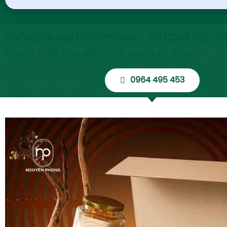
XƯỞNG IN NGUYÊN PHONG - THƯƠNG HIỆU UY
Đơn vị in ấn hộp giấy chất lượng và tin cậy
0964 495 453