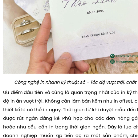
Công nghệ in nhanh kỹ thuật số - Tốc độ vượt trội, chất
Ưu điểm đầu tiên và cũng là quan trọng nhất của in kỹ th
độ in ấn vượt trội. Không cần làm bản kẽm như in offset, c
thiết kế là có thể in ngay. Thời gian từ khi duyệt mẫu đế
được rút ngắn đáng kể. Phù hợp cho các đơn hàng gấp
hoặc nhu cầu cần in trong thời gian ngắn. Đây là lựa c
doanh nghiệp muốn kịp tiến độ ra mắt sản phẩm, chi