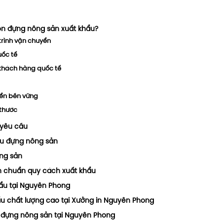
ton đựng nông sản xuất khẩu?
 trình vận chuyển
uốc tế
i khách hàng quốc tế
iển bền vững
 thước
 yêu cầu
ẩu đựng nông sản
ông sản
n chuẩn quy cách xuất khẩu
hẩu tại Nguyên Phong
ẩu chất lượng cao tại Xưởng in Nguyên Phong
n đựng nông sản tại Nguyên Phong