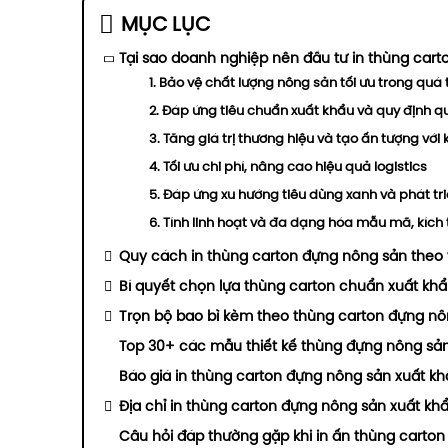
MỤC LỤC
Tại sao doanh nghiệp nên đầu tư in thùng car
1. Bảo vệ chất lượng nông sản tối ưu trong quá
2. Đáp ứng tiêu chuẩn xuất khẩu và quy định q
3. Tăng giá trị thương hiệu và tạo ấn tượng vớ
4. Tối ưu chi phí, nâng cao hiệu quả logistics
5. Đáp ứng xu hướng tiêu dùng xanh và phát tr
6. Tính linh hoạt và đa dạng hóa mẫu mã, kích
Quy cách in thùng carton đựng nông sản theo
Bí quyết chọn lựa thùng carton chuẩn xuất kh
Trọn bộ bao bì kèm theo thùng carton đựng n
Top 30+ các mẫu thiết kế thùng đựng nông sả
Báo giá in thùng carton đựng nông sản xuất k
Địa chỉ in thùng carton đựng nông sản xuất kh
Câu hỏi đáp thường gặp khi in ấn thùng carto