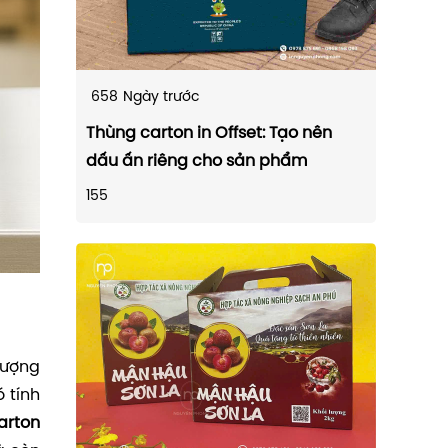
658
Ngày trước
Thùng carton in Offset: Tạo nên
dấu ấn riêng cho sản phẩm
155
lượng
 tính
arton