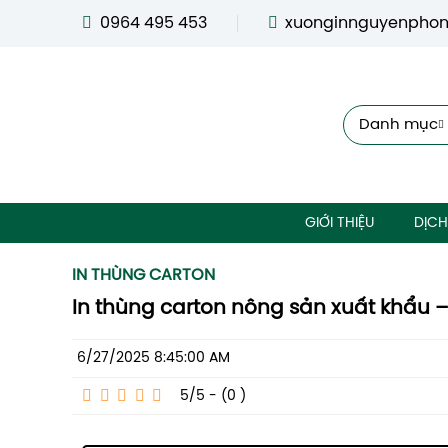
0964 495 453
xuonginnguyenpho
Danh mục
GIỚI THIỆU
DỊCH
IN THÙNG CARTON
In thùng carton nông sản xuất khẩu 
6/27/2025 8:45:00 AM
5/5 - (0
)