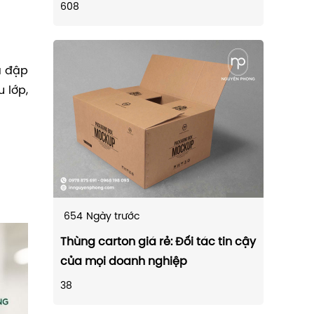
608
a đập
u lớp,
654
Ngày trước
Thùng carton giá rẻ: Đối tác tin cậy
của mọi doanh nghiệp
38