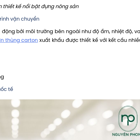
 thiết kế nổi bật đựng nông sản
trình vận chuyển
 động bởi môi trường bên ngoài như độ ẩm, nhiệt độ, v
In thùng carton
xuất khẩu được thiết kế với kết cấu nhiề
ng
uốc tế