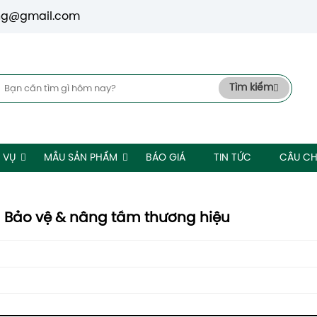
ng@gmail.com
Tìm kiếm
 VỤ
MẪU SẢN PHẨM
BÁO GIÁ
TIN TỨC
CÂU CH
– Bảo vệ & nâng tầm thương hiệu