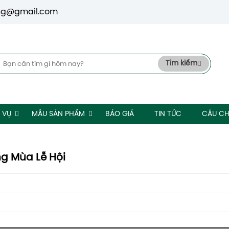
ng@gmail.com
Tìm kiếm
 VỤ
MẪU SẢN PHẨM
BÁO GIÁ
TIN TỨC
CÂU CH
g Mùa Lễ Hội