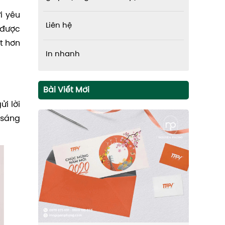
i yêu
Liên hệ
 được
t hơn
In nhanh
Bài Viết Mới
i lời
 sáng