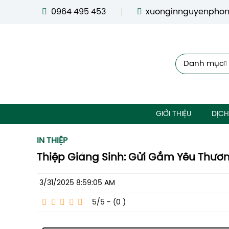
0964 495 453
xuonginnguyenpho
Danh mục
GIỚI THIỆU
DỊCH
IN THIỆP
Thiệp Giáng Sinh: Gửi Gắm Yêu Thươn
3/31/2025 8:59:05 AM
5/5 - (0
)