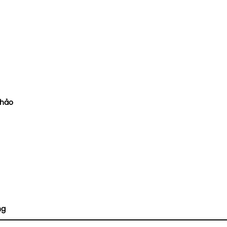
 hảo
ng