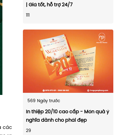
| Giá tốt, hỗ trợ 24/7
111
569
Ngày trước
In thiệp 20/10 cao cấp - Món quà ý
nghĩa dành cho phái đẹp
à các
29