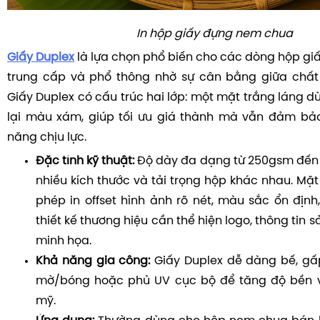
In hộp giấy đựng nem chua
Giấy Duplex
là lựa chọn phổ biến cho các dòng hộp g
trung cấp và phổ thông nhờ sự cân bằng giữa chất 
Giấy Duplex có cấu trúc hai lớp: một mặt trắng láng d
lại màu xám, giúp tối ưu giá thành mà vẫn đảm bả
năng chịu lực.
Đặc tính kỹ thuật:
Độ dày đa dạng từ 250gsm đến
nhiều kích thước và tải trọng hộp khác nhau. Mặt
phép in offset hình ảnh rõ nét, màu sắc ổn định
thiết kế thương hiệu cần thể hiện logo, thông tin 
minh họa.
Khả năng gia công:
Giấy Duplex dễ dàng bế, gấ
mờ/bóng hoặc phủ UV cục bộ để tăng độ bền 
mỹ.