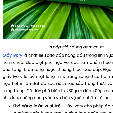
In hộp giấy đựng nem chua
Giấy Ivory
là chất liệu cao cấp hàng đầu trong lĩnh vự
nem chua, đặc biệt phù hợp với các sản phẩm hướ
quà tặng, biếu tặng hoặc thương hiệu cao cấp. Đặc
giấy Ivory là bề mặt láng mịn, trắng sáng ở cả hai m
họa tiết in lên đạt độ sắc nét, màu sắc trung thực và
sang trọng. Độ dày phổ biến từ 230gsm đến 400gsm, 
chịu lực, chống cong vênh và bảo vệ sản phẩm tối ưu.
Khả năng in ấn vượt trội:
Giấy Ivory cho phép áp 