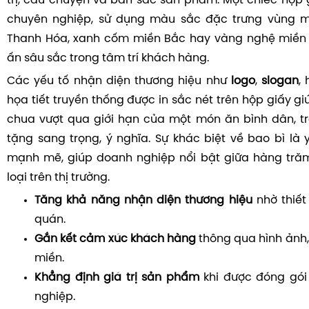
trị, câu chuyện và bản sắc sản phẩm. Một chiếc hộp g
chuyên nghiệp, sử dụng màu sắc đặc trưng vùng 
Thanh Hóa, xanh cốm miền Bắc hay vàng nghệ miền 
ấn sâu sắc trong tâm trí khách hàng.
Các yếu tố nhận diện thương hiệu như
logo
,
slogan
,
họa tiết truyền thống được in sắc nét trên hộp giấy 
chua vượt qua giới hạn của một món ăn bình dân, t
tặng sang trọng, ý nghĩa. Sự khác biệt về bao bì là 
mạnh mẽ, giúp doanh nghiệp nổi bật giữa hàng tr
loại trên thị trường.
Tăng khả năng nhận diện thương hiệu
nhờ thiết
quán.
Gắn kết cảm xúc khách hàng
thông qua hình ảnh
miền.
Khẳng định giá trị sản phẩm
khi được đóng gói
nghiệp.