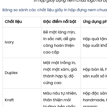
In hộp giấy đựng nem chua logo nổi b
Bảng so sánh các chất liệu giấy in hộp đựng nem chua
Chất liệu
Đặc điểm nổi bật
Ứng dụng p
Bề mặt láng mịn,
in sắc nét, dễ gia
Hộp quà tặn
Ivory
công hoàn thiện
hộp xuất kh
cao cấp
Một mặt trắng in,
một mặt xám, giá
Hộp bán lẻ, 
Duplex
thành hợp lý, độ
sản xuất số 
cứng cao
Màu nâu tự nhiên,
Hộp đặc sản
Kraft
thân thiện môi
handmade, t
trường, bền chắc
organic